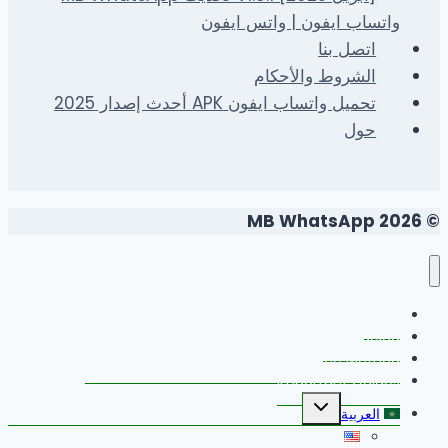
واتساب ايفون | واتس ايفون
اتصل بنا
الشروط والأحكام
تحميل واتساب ايفون APK أحدث إصدار 2025
حول
© 2026 MB WhatsApp
FAQS
Changelog
Install MB WhatsApp With Link Device Method
Important Guides
تبديل
العربية
القائمة
الفرعية
English