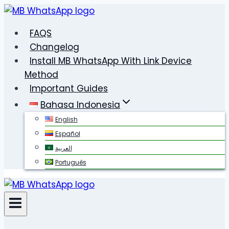
Skip
to
FAQS
content
Changelog
Install MB WhatsApp With Link Device
Method
Important Guides
Bahasa Indonesia
English
Español
العربية
Português