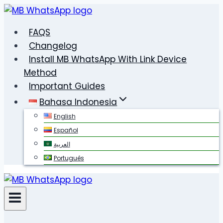
Skip
to
FAQS
content
Changelog
Install MB WhatsApp With Link Device
Method
Important Guides
Bahasa Indonesia
English
Español
العربية
Português