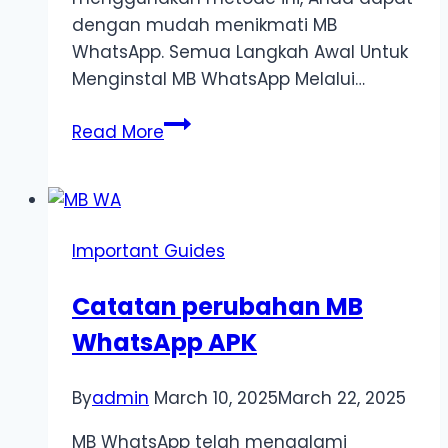
dengan mudah menikmati MB
WhatsApp. Semua Langkah Awal Untuk
Menginstal MB WhatsApp Melalui…
Cara
Read More
Menginstal
MB
WhatsApp
Dengan
Important Guides
Metode
Tautan
Catatan perubahan MB
Perangkat
WhatsApp APK
By
admin
March 10, 2025
March 22, 2025
MB WhatsApp telah mengalami