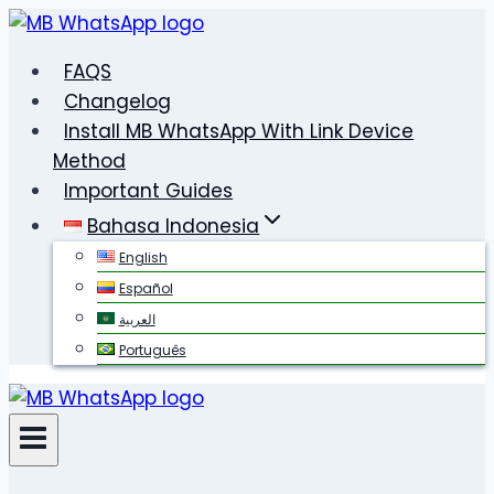
Skip
to
FAQS
content
Changelog
Install MB WhatsApp With Link Device
Method
Important Guides
Bahasa Indonesia
English
Español
العربية
Português