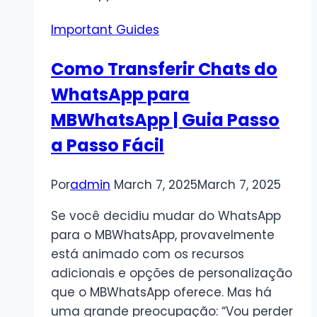
com
Important Guides
o
método
Como Transferir Chats do
de
WhatsApp para
link
de
MBWhatsApp | Guia Passo
dispositivo
a Passo Fácil
Por
admin
March 7, 2025
March 7, 2025
Se você decidiu mudar do WhatsApp
para o MBWhatsApp, provavelmente
está animado com os recursos
adicionais e opções de personalização
que o MBWhatsApp oferece. Mas há
uma grande preocupação: “Vou perder