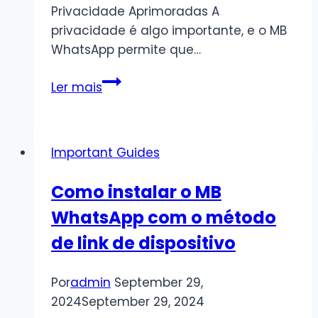
Privacidade Aprimoradas A
privacidade é algo importante, e o MB
WhatsApp permite que…
Principais
Ler mais
Recursos
do
MB
Important Guides
WhatsApp
que
Como instalar o MB
o
WhatsApp com o método
Destacam
de link de dispositivo
Por
admin
September 29,
2024
September 29, 2024