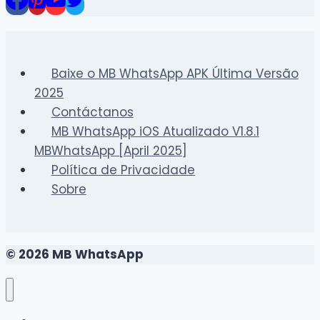
MB
WhatsApp
no
iPhone
Baixe o MB WhatsApp APK Última Versão
|
2025
Atualização
Contáctanos
2025
MB WhatsApp iOS Atualizado V1.8.1
MBWhatsApp [April 2025]
Política de Privacidade
Sobre
© 2026 MB WhatsApp