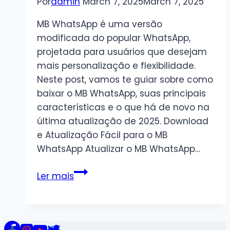
Por
admin
March 7, 2025
March 7, 2025
MB WhatsApp é uma versão
modificada do popular WhatsApp,
projetada para usuários que desejam
mais personalização e flexibilidade.
Neste post, vamos te guiar sobre como
baixar o MB WhatsApp, suas principais
características e o que há de novo na
última atualização de 2025. Download
e Atualização Fácil para o MB
WhatsApp Atualizar o MB WhatsApp…
Como
Ler mais
Baixar
e
Instalar
o