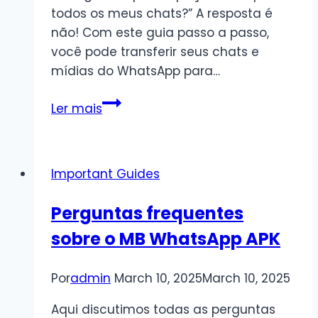
todos os meus chats?” A resposta é
não! Com este guia passo a passo,
você pode transferir seus chats e
mídias do WhatsApp para…
Como
Ler mais
Transferir
Chats
do
Important Guides
WhatsApp
para
Perguntas frequentes
MBWhatsApp
sobre o MB WhatsApp APK
|
Guia
Passo
Por
admin
March 10, 2025
March 10, 2025
a
Aqui discutimos todas as perguntas
Passo