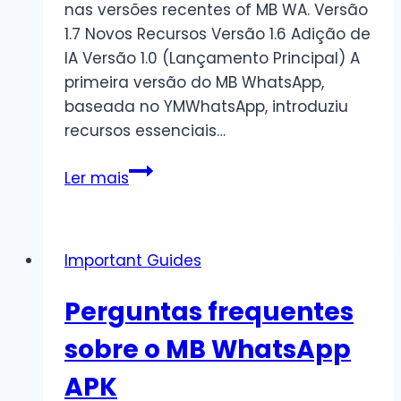
nas versões recentes of MB WA. Versão
1.7 Novos Recursos Versão 1.6 Adição de
IA Versão 1.0 (Lançamento Principal) A
primeira versão do MB WhatsApp,
baseada no YMWhatsApp, introduziu
recursos essenciais…
Registro
Ler mais
de
alterações
do
Important Guides
MB
WhatsApp
Perguntas frequentes
APK
sobre o MB WhatsApp
APK