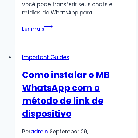
você pode transferir seus chats e
mídias do WhatsApp para…
Como
Ler mais
Transferir
Chats
do
Important Guides
WhatsApp
para
Como instalar o MB
MBWhatsApp
|
WhatsApp com o
Guia
método de link de
Passo
a
dispositivo
Passo
Fácil
Por
admin
September 29,