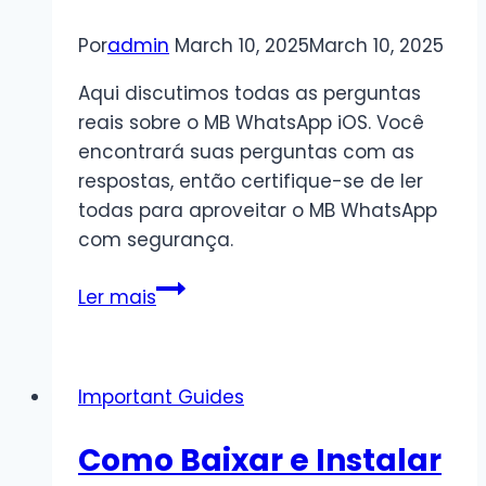
Por
admin
March 10, 2025
March 10, 2025
Aqui discutimos todas as perguntas
reais sobre o MB WhatsApp iOS. Você
encontrará suas perguntas com as
respostas, então certifique-se de ler
todas para aproveitar o MB WhatsApp
com segurança.
Perguntas
Ler mais
frequentes
sobre
o
Important Guides
MB
WhatsApp
Como Baixar e Instalar
APK