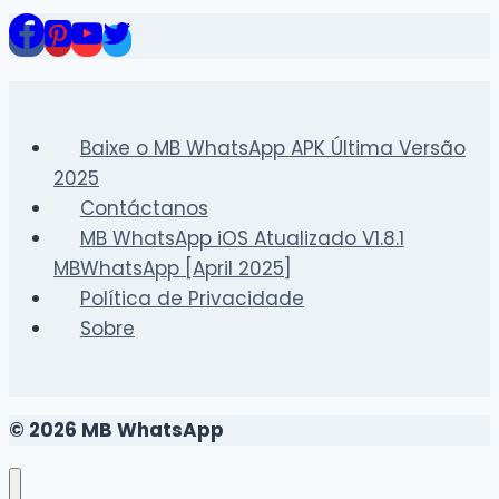
WhatsApp
com
o
método
de
Baixe o MB WhatsApp APK Última Versão
link
2025
de
Contáctanos
dispositivo
MB WhatsApp iOS Atualizado V1.8.1
MBWhatsApp [April 2025]
Política de Privacidade
Sobre
© 2026 MB WhatsApp