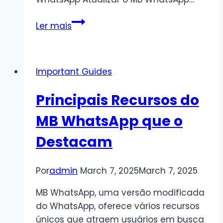
Como
Ler mais
Baixar
e
Instalar
Important Guides
o
MB
Principais Recursos do
WhatsApp
no
MB WhatsApp que o
iPhone
Destacam
|
Atualização
2025
Por
admin
March 7, 2025
March 7, 2025
MB WhatsApp, uma versão modificada
do WhatsApp, oferece vários recursos
únicos que atraem usuários em busca