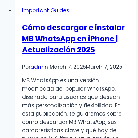
MB
Important Guides
WhatsApp
que
Cómo descargar e instalar
lo
MB WhatsApp en iPhone |
hacen
destacar
Actualización 2025
Por
admin
March 7, 2025
March 7, 2025
MB WhatsApp es una versión
modificada del popular WhatsApp,
diseñada para usuarios que desean
más personalización y flexibilidad. En
esta publicación, te guiaremos sobre
cómo descargar MB WhatsApp, sus
características clave y qué hay de