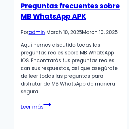
Preguntas frecuentes sobre
APK
MB WhatsApp APK
Por
admin
March 10, 2025
March 10, 2025
Aquí hemos discutido todas las
preguntas reales sobre MB WhatsApp
iOS. Encontrarás tus preguntas reales
con sus respuestas, así que asegúrate
de leer todas las preguntas para
disfrutar de MB WhatsApp de manera
segura.
Preguntas
Leer más
frecuentes
sobre
MB