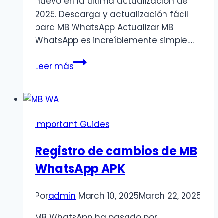
nuevo en la última actualización de
2025. Descarga y actualización fácil
para MB WhatsApp Actualizar MB
WhatsApp es increíblemente simple….
Cómo
Leer más
descargar
e
instalar
MB
Important Guides
WhatsApp
en
Registro de cambios de MB
iPhone
WhatsApp APK
|
Actualización
2025
Por
admin
March 10, 2025
March 22, 2025
MB WhatsApp ha pasado por