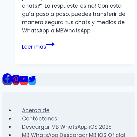
chats?” ¡La respuesta es no! Con esta
guía paso a paso, puedes transferir de
manera segura tus chats y medios de
WhatsApp a MBWhatsApp…
Cómo
Leer más
transferir
los
chats
de
WhatsApp
a
MBWhatsApp
|
Acerca de
Guía
Contáctanos
fácil
Descargar MB WhatsApp iOS 2025
paso
MB WhatsApp Descargar MB iOS Oficial