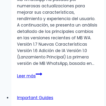
numerosas actualizaciones para
mejorar sus características,
rendimiento y experiencia del usuario.
A continuación, se presenta un análisis
detallado de los principales cambios
en las versiones recientes of MB WA.
Versión 1.7 Nuevas Características
Versión 1.6 Adición de IA Versión 1.0
(Lanzamiento Principal) La primera
versión de MB WhatsApp, basada en…
Registro
Leer más
de
cambios
de
Important Guides
MB
WhatsApp